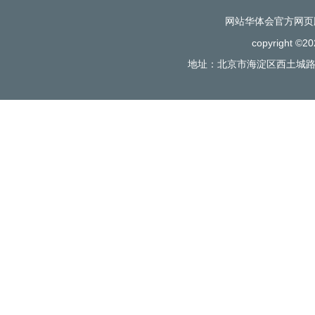
网站华体会官方网页版
copyright
地址：北京市海淀区西土城路