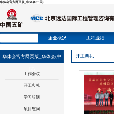
华体会官方网页版_华体会(中国)
华体会官方网页版
企业概况
工程业绩
华体会官方网页版
_华体会(中国)
开工典礼
华体会官方网页版_华体会(中
_华体会(中
国)banner
国)
工作会议
开工典礼
学习培训
项目慰问