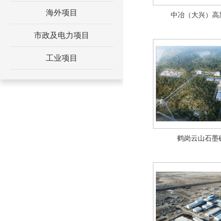
海外项目
中冶（大兴）高新
市政及电力项目
工业项目
鹤岗云山石墨