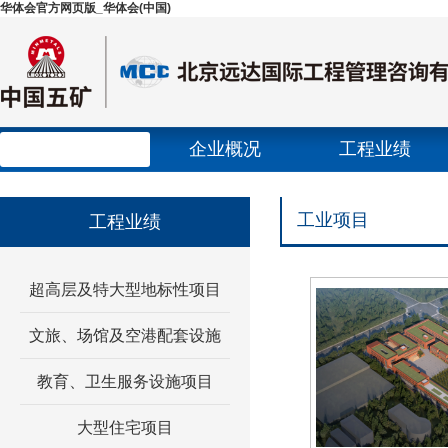
华体会官方网页版_华体会(中国)
华体会官方网页版
企业概况
工程业绩
华体会官方网页版
_华体会(中国)
工业项目
工程业绩
_华体会(中
国)banner
超高层及特大型地标性项目
文旅、场馆及空港配套设施
教育、卫生服务设施项目
大型住宅项目