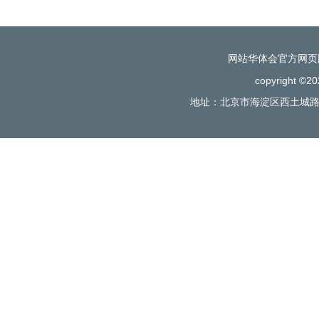
网站华体会官方网页版
copyright
地址：北京市海淀区西土城路