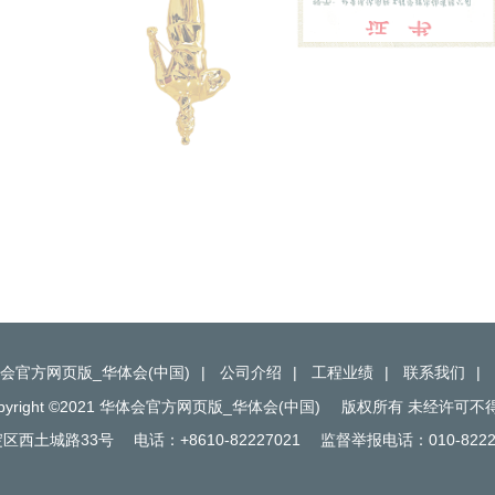
会官方网页版_华体会(中国)
|
公司介绍
|
工程业绩
|
联系我们
|
opyright ©2021 华体会官方网页版_华体会(中国)
版权所有 未经许可不
区西土城路33号
电话：+8610-82227021
监督举报电话：010-822272