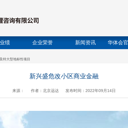
业绩
企业荣誉
新闻资讯
华体会
_华体
及特大型地标性项目
新兴盛危改小区商业金融
来源：
作者：北京远达
发布时间：2022年09月14日
+
.
-